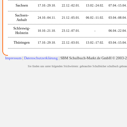
Sachsen
17.10.-29.10.
22.12.-02.01.
13.02.-24.02.
07.04.-15.04.
Sachsen-
24.10.-04.11.
21.12.-05.01.
06.02.-11.02.
03.04.-08.04.
Anhalt
Schleswig-
10.10.-21.10.
23.12.-07.01.
-
06.04.-22.04.
Holstein
Thüringen
17.10.-29.10.
22.12.-03.01.
13.02.-17.02.
03.04.-15.04.
Impressum
|
Datenschutzerklärung
|
SBM Schulbuch-Markt.de GmbH © 2003-
Sie finden uns unter folgenden Stichwörtern: gebrauchte Schulbücher schulbuch gebrau