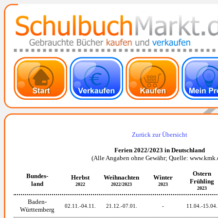
Zurück zur Übersicht
Ferien 2022/2023 in Deutschland
(Alle Angaben ohne Gewähr; Quelle: www.kmk.
Ostern
Bundes-
Herbst
Weihnachten
Winter
Frühling
land
2022
2022/2023
2023
2023
Baden-
02.11.-04.11.
21.12.-07.01.
-
11.04.-15.04.
Württemberg