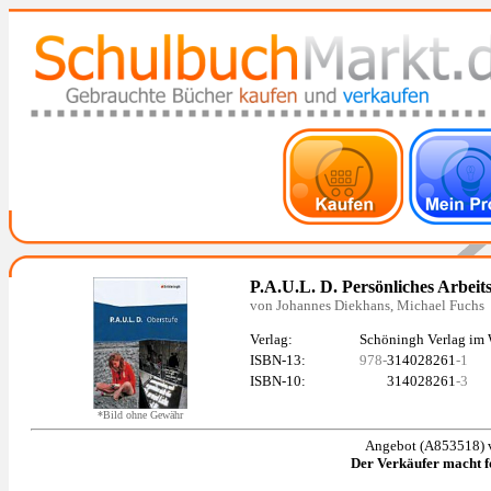
P.A.U.L. D. Persönliches Arbei
von Johannes Diekhans, Michael Fuchs
Verlag:
Schöningh Verlag im
ISBN-13:
978-
314028261
-1
ISBN-10:
314028261
-3
*Bild ohne Gewähr
Angebot (A853518) 
Der Verkäufer macht 