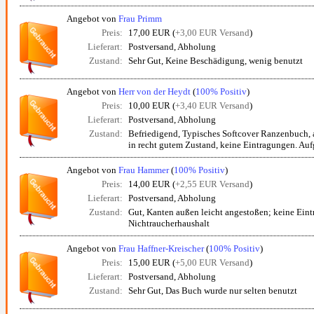
Angebot von
Frau Primm
Preis:
17,00 EUR (
+3,00 EUR Versand
)
Lieferart:
Postversand, Abholung
Zustand:
Sehr Gut, Keine Beschädigung, wenig benutzt
Angebot von
Herr von der Heydt
(
100% Positiv
)
Preis:
10,00 EUR (
+3,40 EUR Versand
)
Lieferart:
Postversand, Abholung
Zustand:
Befriedigend, Typisches Softcover Ranzenbuch, 
in recht gutem Zustand, keine Eintragungen. Aufg
Angebot von
Frau Hammer
(
100% Positiv
)
Preis:
14,00 EUR (
+2,55 EUR Versand
)
Lieferart:
Postversand, Abholung
Zustand:
Gut, Kanten außen leicht angestoßen; keine Eint
Nichtraucherhaushalt
Angebot von
Frau Haffner-Kreischer
(
100% Positiv
)
Preis:
15,00 EUR (
+5,00 EUR Versand
)
Lieferart:
Postversand, Abholung
Zustand:
Sehr Gut, Das Buch wurde nur selten benutzt