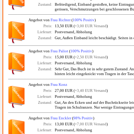
Zustand:
Befriedigend, Einband gestoßen, keine Eintragu
gerissen, Verschmutzungen bei geschlossenen Buc
Angebot von
Frau Richter
(
100% Positiv
)
Preis:
13,50 EUR (
+3,00 EUR Versand
)
Lieferart:
Postversand, Abholung
Zustand:
Gut, Außen Einband leicht beschädigt. Seiten in
Angebot von
Frau Paliot
(
100% Positiv
)
Preis:
15,00 EUR (
+2,50 EUR Versand
)
Lieferart:
Postversand, Abholung
Zustand:
Sehr Gut, Das Buch ist in sehr gutem Zustand. A
hinten leicht eingeknickt vom Tragen in der Tasche
Angebot von
Frau Konz
Preis:
27,00 EUR (
+3,40 EUR Versand
)
Lieferart:
Postversand, Abholung
Zustand:
Gut, An den Ecken und auf der Buchrückseite le
Tragen im Schulranzen. Nur wenige Eintragungen, 
Angebot von
Frau Enckler
(
98% Positiv
)
Preis:
13,00 EUR (
+7,00 EUR Versand
)
Lieferart:
Postversand, Abholung