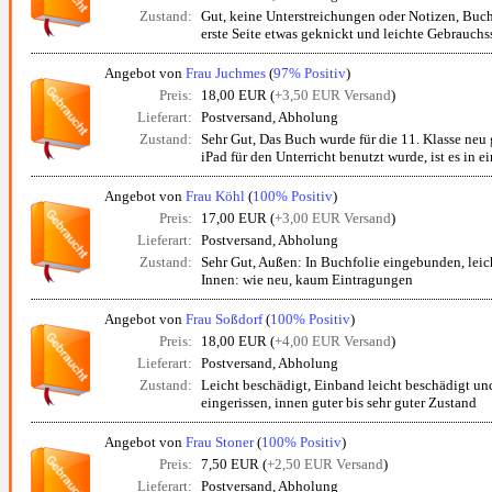
Zustand:
Gut, keine Unterstreichungen oder Notizen, Buc
erste Seite etwas geknickt und leichte Gebrauchs
Angebot von
Frau Juchmes
(
97% Positiv
)
Preis:
18,00 EUR (
+3,50 EUR Versand
)
Lieferart:
Postversand, Abholung
Zustand:
Sehr Gut, Das Buch wurde für die 11. Klasse neu 
iPad für den Unterricht benutzt wurde, ist es in ei
Angebot von
Frau Köhl
(
100% Positiv
)
Preis:
17,00 EUR (
+3,00 EUR Versand
)
Lieferart:
Postversand, Abholung
Zustand:
Sehr Gut, Außen: In Buchfolie eingebunden, lei
Innen: wie neu, kaum Eintragungen
Angebot von
Frau Soßdorf
(
100% Positiv
)
Preis:
18,00 EUR (
+4,00 EUR Versand
)
Lieferart:
Postversand, Abholung
Zustand:
Leicht beschädigt, Einband leicht beschädigt und
eingerissen, innen guter bis sehr guter Zustand
Angebot von
Frau Stoner
(
100% Positiv
)
Preis:
7,50 EUR (
+2,50 EUR Versand
)
Lieferart:
Postversand, Abholung