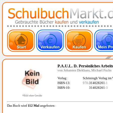
P.A.U.L. D. Persönliches Arbei
von Johannes Diekhans, Michael Fuchs
Verlag:
Schöningh Verlag im
ISBN-13:
978-
314028261
-1
ISBN-10:
314028261
-3
*Bild ohne Gewähr
Das Buch wird
112 Mal
angeboten: