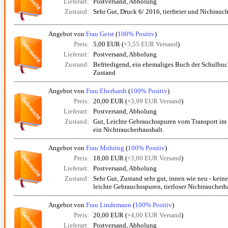
Lieferart:
Postversand, Abholung
Zustand:
Sehr Gut, Druck 6/ 2016, tierfreier und Nichrauc
Angebot von
Frau Geist
(
100% Positiv
)
Preis:
5,00 EUR (
+3,55 EUR Versand
)
Lieferart:
Postversand, Abholung
Zustand:
Befriedigend, ein ehemaliges Buch der Schulbuch
Zustand
Angebot von
Frau Eberhardt
(
100% Positiv
)
Preis:
20,00 EUR (
+3,99 EUR Versand
)
Lieferart:
Postversand, Abholung
Zustand:
Gut, Leichte Gebrauchsspuren vom Transport im 
ein Nichtraucherhaushalt.
Angebot von
Frau Mohring
(
100% Positiv
)
Preis:
18,00 EUR (
+3,00 EUR Versand
)
Lieferart:
Postversand, Abholung
Zustand:
Sehr Gut, Zustand sehr gut, innen wie neu - kein
leichte Gebrauchsspuren, tierloser Nichtraucherh
Angebot von
Frau Lindemann
(
100% Positiv
)
Preis:
20,00 EUR (
+4,00 EUR Versand
)
Lieferart:
Postversand, Abholung