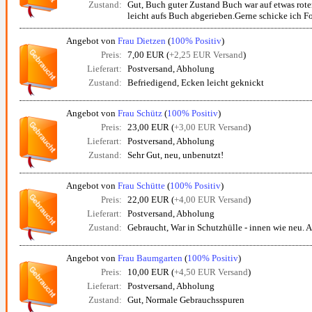
Zustand:
Gut, Buch guter Zustand Buch war auf etwas rot
leicht aufs Buch abgerieben.Gerne schicke ich Fo
Angebot von
Frau Dietzen
(
100% Positiv
)
Preis:
7,00 EUR (
+2,25 EUR Versand
)
Lieferart:
Postversand, Abholung
Zustand:
Befriedigend, Ecken leicht geknickt
Angebot von
Frau Schütz
(
100% Positiv
)
Preis:
23,00 EUR (
+3,00 EUR Versand
)
Lieferart:
Postversand, Abholung
Zustand:
Sehr Gut, neu, unbenutzt!
Angebot von
Frau Schütte
(
100% Positiv
)
Preis:
22,00 EUR (
+4,00 EUR Versand
)
Lieferart:
Postversand, Abholung
Zustand:
Gebraucht, War in Schutzhülle - innen wie neu.
Angebot von
Frau Baumgarten
(
100% Positiv
)
Preis:
10,00 EUR (
+4,50 EUR Versand
)
Lieferart:
Postversand, Abholung
Zustand:
Gut, Normale Gebrauchsspuren