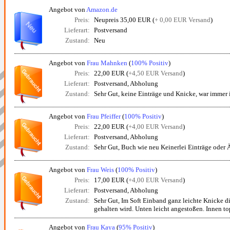
Angebot von
Amazon.de
Preis:
Neupreis 35,00 EUR (
+ 0,00 EUR Versand
)
Lieferart:
Postversand
Zustand:
Neu
Angebot von
Frau Mahnken
(
100% Positiv
)
Preis:
22,00 EUR (
+4,50 EUR Versand
)
Lieferart:
Postversand, Abholung
Zustand:
Sehr Gut, keine Einträge und Knicke, war immer
Angebot von
Frau Pfeiffer
(
100% Positiv
)
Preis:
22,00 EUR (
+4,00 EUR Versand
)
Lieferart:
Postversand, Abholung
Zustand:
Sehr Gut, Buch wie neu Keinerlei Einträge oder 
Angebot von
Frau Weis
(
100% Positiv
)
Preis:
17,00 EUR (
+4,00 EUR Versand
)
Lieferart:
Postversand, Abholung
Zustand:
Sehr Gut, Im Soft Einband ganz leichte Knicke d
gehalten wird. Unten leicht angestoßen. Innen to
Angebot von
Frau Kaya
(
95% Positiv
)