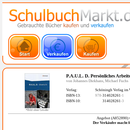
P.A.U.L. D. Persönliches Arbei
von Johannes Diekhans, Michael Fuchs
Verlag:
Schöningh Verlag im
ISBN-13:
978-
314028261
-1
ISBN-10:
314028261
-3
*Bild ohne Gewähr
Angebot (A852890) 
Der Verkäufer macht 