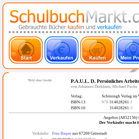
*Bild ohne Gewähr
P.A.U.L. D. Persönliches Arbei
von Johannes Diekhans, Michael Fuchs
Verlag:
Schöningh Verlag im
ISBN-13:
978-
314028261
-1
ISBN-10:
314028261
-3
Angebot (A852156) 
Der Verkäufer macht 
Verkäufer:
Frau Baque
aus 67269 Grünstadt