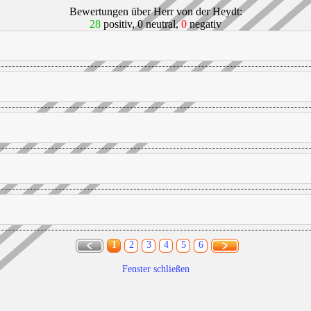
Bewertungen über Herr von der Heydt:
28
positiv, 0 neutral,
0
negativ
1
2
3
4
5
6
Fenster schließen