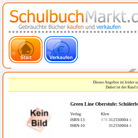
Dieses Angebot ist leider 
Daher ist der Kauf 
Green Line Oberstufe: Schülerbu
Verlag:
Klett
ISBN-13:
978-
312550004
-4
ISBN-10:
312550004
-4