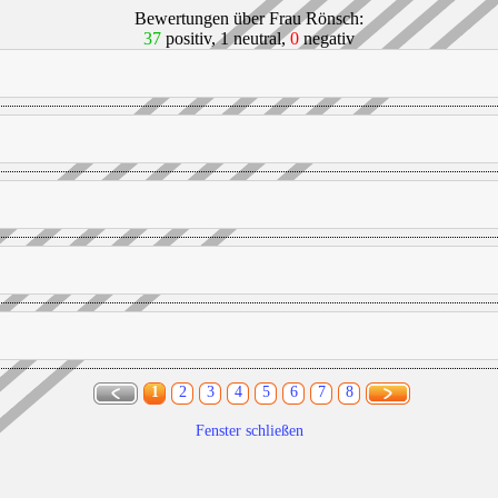
Bewertungen über Frau Rönsch:
37
positiv, 1 neutral,
0
negativ
1
2
3
4
5
6
7
8
Fenster schließen