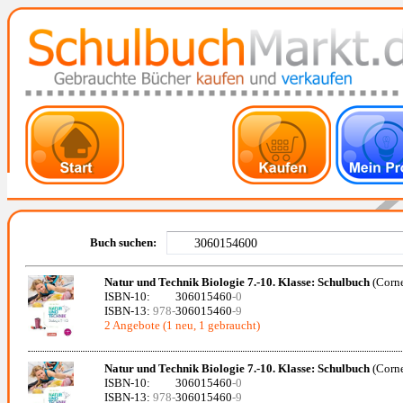
Buch suchen:
Natur und Technik Biologie 7.-10. Klasse: Schulbuch
(Corne
ISBN-10:
306015460
-0
ISBN-13:
978-
306015460
-9
2 Angebote (1 neu, 1 gebraucht)
Natur und Technik Biologie 7.-10. Klasse: Schulbuch
(Corne
ISBN-10:
306015460
-0
ISBN-13:
978-
306015460
-9