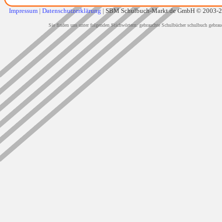
Impressum
|
Datenschutzerklärung
|
SBM Schulbuch-Markt.de GmbH © 2003-
Sie finden uns unter folgenden Stichwörtern: gebrauchte Schulbücher schulbuch gebrau