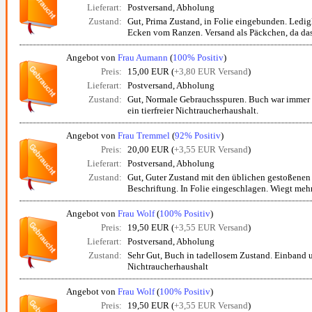
Lieferart:
Postversand, Abholung
Zustand:
Gut, Prima Zustand, in Folie eingebunden. Ledig
Ecken vom Ranzen. Versand als Päckchen, da das
Angebot von
Frau Aumann
(
100% Positiv
)
Preis:
15,00 EUR (
+3,80 EUR Versand
)
Lieferart:
Postversand, Abholung
Zustand:
Gut, Normale Gebrauchsspuren. Buch war immer 
ein tierfreier Nichtraucherhaushalt.
Angebot von
Frau Tremmel
(
92% Positiv
)
Preis:
20,00 EUR (
+3,55 EUR Versand
)
Lieferart:
Postversand, Abholung
Zustand:
Gut, Guter Zustand mit den üblichen gestoßene
Beschriftung. In Folie eingeschlagen. Wiegt mehr 
Angebot von
Frau Wolf
(
100% Positiv
)
Preis:
19,50 EUR (
+3,55 EUR Versand
)
Lieferart:
Postversand, Abholung
Zustand:
Sehr Gut, Buch in tadellosem Zustand. Einband u
Nichtraucherhaushalt
Angebot von
Frau Wolf
(
100% Positiv
)
Preis:
19,50 EUR (
+3,55 EUR Versand
)