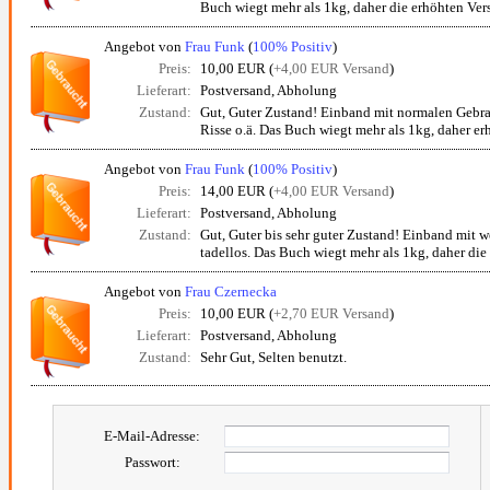
Buch wiegt mehr als 1kg, daher die erhöhten Ver
Angebot von
Frau Funk
(
100% Positiv
)
Preis:
10,00 EUR (
+4,00 EUR Versand
)
Lieferart:
Postversand, Abholung
Zustand:
Gut, Guter Zustand! Einband mit normalen Gebra
Risse o.ä. Das Buch wiegt mehr als 1kg, daher erh
Angebot von
Frau Funk
(
100% Positiv
)
Preis:
14,00 EUR (
+4,00 EUR Versand
)
Lieferart:
Postversand, Abholung
Zustand:
Gut, Guter bis sehr guter Zustand! Einband mit 
tadellos. Das Buch wiegt mehr als 1kg, daher die 
Angebot von
Frau Czernecka
Preis:
10,00 EUR (
+2,70 EUR Versand
)
Lieferart:
Postversand, Abholung
Zustand:
Sehr Gut, Selten benutzt.
E-Mail-Adresse:
Passwort: